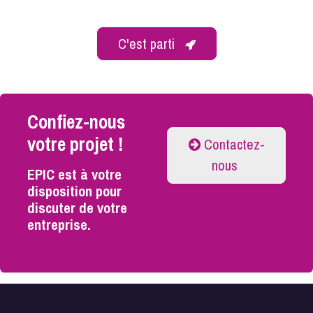
C'est parti
Confiez-nous
votre projet !
Contactez-
nous
EPIC est à votre
disposition pour
discuter de votre
entreprise.